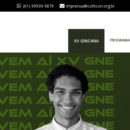
(61) 99939-9879
imprensa@cofecon.org.br
PROGRAMA
XV GINCANA