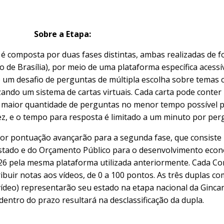
Sobre a Etapa:
é composta por duas fases distintas, ambas realizadas de fo
 de Brasília), por meio de uma plataforma específica acessível
ão um desafio de perguntas de múltipla escolha sobre tema
izando um sistema de cartas virtuais. Cada carta pode cont
a maior quantidade de perguntas no menor tempo possível 
ez, e o tempo para resposta é limitado a um minuto por per
ior pontuação avançarão para a segunda fase, que consiste
stado e do Orçamento Público para o desenvolvimento econôm
2026 pela mesma plataforma utilizada anteriormente. Cada C
ibuir notas aos vídeos, de 0 a 100 pontos. As três duplas 
ídeo) representarão seu estado na etapa nacional da Gincan
dentro do prazo resultará na desclassificação da dupla.